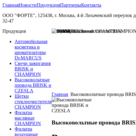
Главная
Новости
Продукция
Партнеры
Контакты
ООО "ФОРТЕ", 125438, г. Москва, 4-й Лихачевский переулок дом.
32-47
Продукция
Автомобильная
косметика и
ароматизаторы
Dr.MARCUS
Свечи зажигания
BRISK и
CHAMPION
Высоковольтные
провода BRISK и
СZESLA
Главная
Высоковольтные провода BRI
Щетки
стеклоочистителя
CHAMPION
Фильтра
масляные
Высоковольтные провода BRI
CHAMPION
Фильтра
воздушные