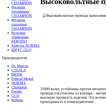
Высоковольтные п
CHAMPION
Фильтра
топливные
CHAMPION
Фильтра
салонные
CHAMPION
Колодки
тормозные
FERODO
Хомуты NORMA
ШРУС GLO
Производители
Dr. Marcus
CZESLA
BRISK
Federal Mogul
NORMA
Champion
35000 вольт, устойчивы против механи
Ferodo
провода изготовлена из кевлара – мате
GLO
высокую прочность изделия. Это волок
Rubena
проводимость и помеходавление.