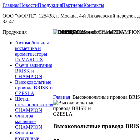
Главная
Новости
Продукция
Партнеры
Контакты
ООО "ФОРТЕ", 125438, г. Москва, 4-й Лихачевский переулок дом.
32-47
Продукция
Автомобильная
косметика и
ароматизаторы
Dr.MARCUS
Свечи зажигания
BRISK и
CHAMPION
Высоковольтные
провода BRISK и
СZESLA
Главная
Высоковольтные провода BRI
Щетки
стеклоочистителя
CHAMPION
Фильтра
масляные
Высоковольтные провода BRI
CHAMPION
Фильтра
воздушные