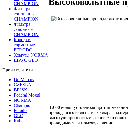
Высоковольтные п
CHAMPION
Фильтра
топливные
CHAMPION
Фильтра
салонные
CHAMPION
Колодки
тормозные
FERODO
Хомуты NORMA
ШРУС GLO
Производители
Dr. Marcus
CZESLA
BRISK
Federal Mogul
NORMA
Champion
35000 вольт, устойчивы против механи
Ferodo
провода изготовлена из кевлара – мате
GLO
высокую прочность изделия. Это волок
Rubena
проводимость и помеходавление.